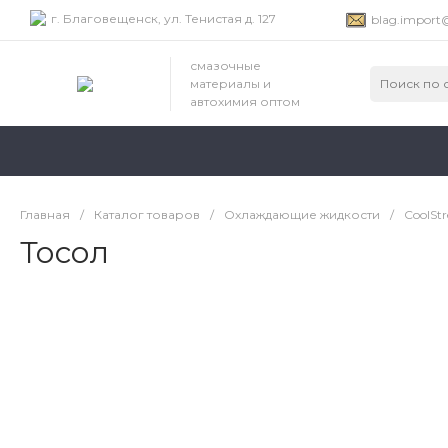
г. Благовещенск, ул. Тенистая д. 127
blag.import
смазочные
материалы и
автохимия оптом
Главная
/
Каталог товаров
/
Охлаждающие жидкости
/
CoolSt
Тосол