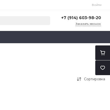
Войти
+7 (914) 603-98-20
Заказать звонок
+7 (914) 603-98-20
г. Благовещенск, ул. Тенистая
д. 127
Пн-Пт: 9:00-18:00
Cб-Вс: Выходной
blag.import@mail.ru
Сортировка