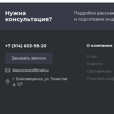
Нужна
Подробно расскаже
консультация?
и подготовим ин
5857975
О компании
+7 (914) 603-98-20
О нас
Заказать звонок
Новости
blag.import@mail.ru
Сертификаты
Политика кон
г. Благовещенск, ул. Тенистая
д. 127