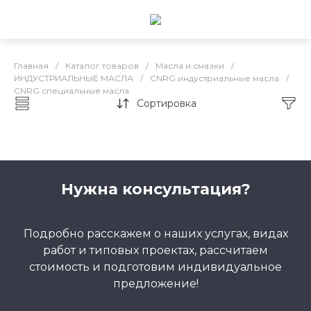
Главная
/
Каталог товаров
/
Масла и смазки
/
ИНДУСТРИАЛЬНЫЕ МАСЛА
/
CNRG индустриальные масла
/
CNRG специальные масла
Сортировка
CNRG специальные масла
Нужна консультация?
Подробно расскажем о наших услугах, видах
работ и типовых проектах, рассчитаем
стоимость и подготовим индивидуальное
предложение!