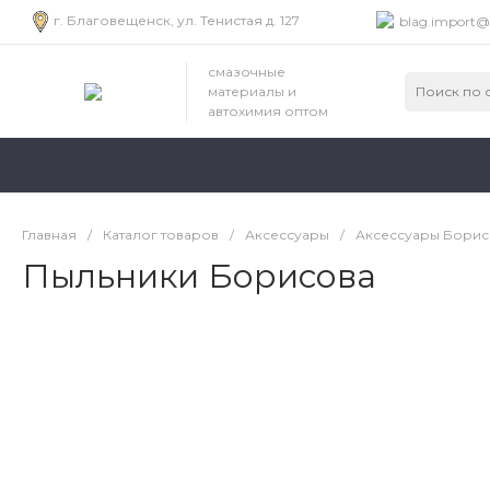
г. Благовещенск, ул. Тенистая д. 127
blag.import@
смазочные
материалы и
автохимия оптом
Главная
/
Каталог товаров
/
Аксессуары
/
Аксессуары Борис
Пыльники Борисова