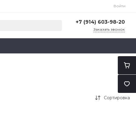
Войти
+7 (914) 603-98-20
Заказать звонок
+7 (914) 603-98-20
г. Благовещенск, ул. Тенистая
д. 127
Пн-Пт: 9:00-18:00
Cб-Вс: Выходной
blag.import@mail.ru
Сортировка