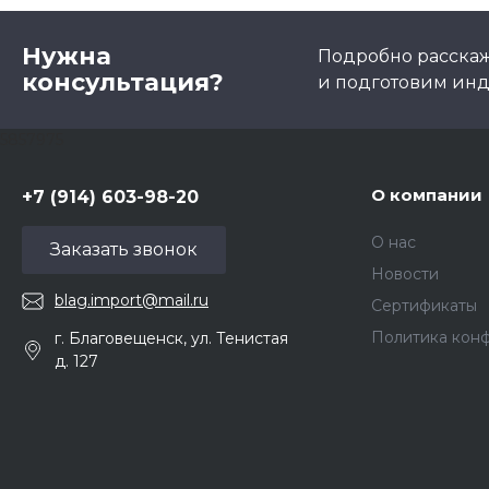
Нужна
Подробно расскаже
консультация?
и подготовим ин
5857975
О компании
+7 (914) 603-98-20
О нас
Заказать звонок
Новости
blag.import@mail.ru
Сертификаты
Политика кон
г. Благовещенск, ул. Тенистая
д. 127