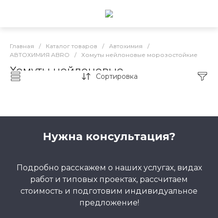
Главная
/
Каталог товаров
/
Автохимия
/
АВТОХИМИЯ ABRO
/
Хомуты нейлоновые морозостойкие
Хомуты нейлоновые
Сортировка
морозостойкие
Нужна консультация?
Подробно расскажем о наших услугах, видах
работ и типовых проектах, рассчитаем
стоимость и подготовим индивидуальное
предложение!