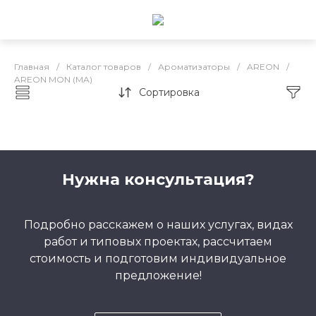
Главная
/
Каталог товаров
/
Ароматизаторы
/
AREON
/
AREON MON (MA)
Сортировка
AREON MON (MA)
Нужна консультация?
Подробно расскажем о наших услугах, видах
работ и типовых проектах, рассчитаем
стоимость и подготовим индивидуальное
предложение!