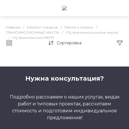
Главная
/
Каталог товаров
/
Масла и смазки
/
ТРАНСМИССИОННЫЕ МАСЛА
/
FQ трансмиссионные масла
/
FQ трансмиссия МКПП
Сортировка
FQ трансмиссия МКПП
Нужна консультация?
Подробно расскажем о наших услугах, видах
работ и типовых проектах, рассчитаем
стоимость и подготовим индивидуальное
предложение!