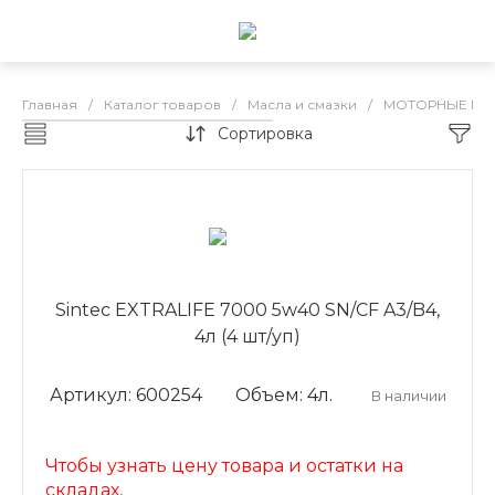
Главная
/
Каталог товаров
/
Масла и смазки
/
МОТОРНЫЕ МА
Сортировка
Sintec бензин
Sintec EXTRALIFE 7000 5w40 SN/CF A3/B4,
4л (4 шт/уп)
Артикул: 600254
Объем: 4л.
В наличии
Чтобы узнать цену товара и остатки на
складах,