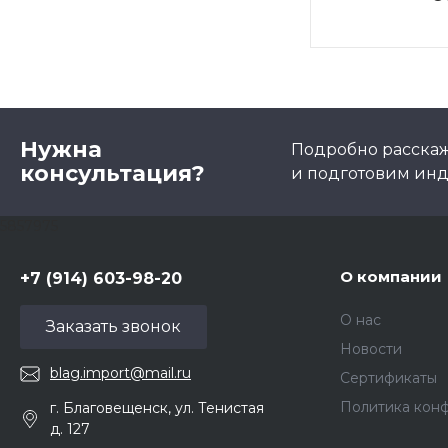
Нужна
Подробно расскаже
консультация?
и подготовим ин
5857975
О компании
+7 (914) 603-98-20
О нас
Заказать звонок
Новости
blag.import@mail.ru
Сертификаты
Политика кон
г. Благовещенск, ул. Тенистая
д. 127