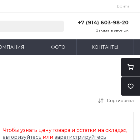
Войти
+7 (914) 603-98-20
Заказать звонок
+7 (914) 603-98-20
ОМПАНИЯ
ФОТО
КОНТАКТЫ
г. Благовещенск, ул. Тенистая
д. 127
Пн-Пт: 9:00-18:00
Cб-Вс: Выходной
blag.import@mail.ru
Сортировка
Чтобы узнать цену товара и остатки на складах,
авторизуйтесь
или
зарегистрируйтесь