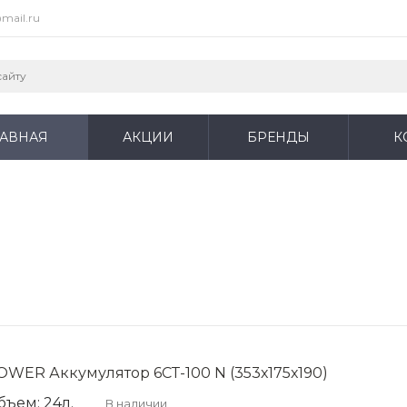
mail.ru
ЛАВНАЯ
АКЦИИ
БРЕНДЫ
К
OWER Аккумулятор 6СТ-100 N (353х175х190)
бъем: 24л.
В наличии