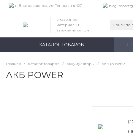
г. Благовещенск, ул. Тенистая д. 127
blag.import@
смазочные
материалы и
автохимия оптом
КАТАЛОГ ТОВАРОВ
Г
Главная
/
Каталог товаров
/
Аккумуляторы
/
АКБ POWER
АКБ POWER
P
О