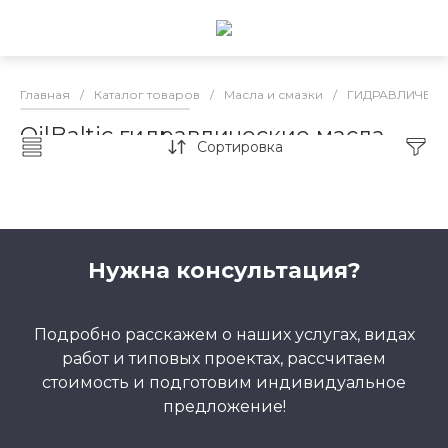
Главная
/
Каталог товаров
/
Масла и смазки
/
ГИДРАВЛИЧЕСК
OilBaltic гидравлические масла
Сортировка
ГОСТ
Нужна консультация?
Подробно расскажем о наших услугах, видах
работ и типовых проектах, рассчитаем
стоимость и подготовим индивидуальное
предложение!