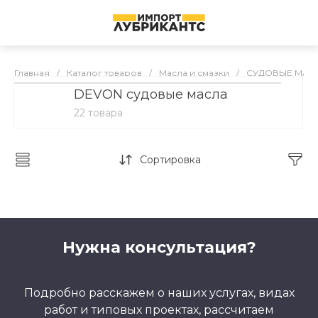
Главная
/
Каталог товаров
/
Масла и смазки
/
СУДОВЫЕ МАС
DEVON судовые масла
СУДОВЫЕ МАСЛА
22 товара
Сортировка
Нужна консультация?
Подробно расскажем о наших услугах, видах
работ и типовых проектах, рассчитаем