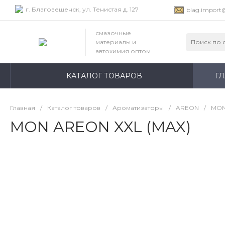
г. Благовещенск, ул. Тенистая д. 127
blag.import
смазочные
материалы и
автохимия оптом
КАТАЛОГ ТОВАРОВ
Г
Главная
/
Каталог товаров
/
Ароматизаторы
/
AREON
/
MON
MON AREON XXL (MAX)