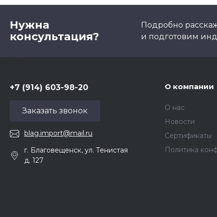
Нужна
Подробно расскаже
консультация?
и подготовим ин
5857975
О компании
+7 (914) 603-98-20
О нас
Заказать звонок
Новости
blag.import@mail.ru
Сертификаты
Политика кон
г. Благовещенск, ул. Тенистая
д. 127