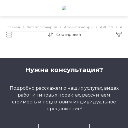
Главная
/
Каталог товаров
/
Ароматизаторы
/
AREON
/
AREO
Сортировка
AREON LUX (ACP, AC, AP, SL)
Нужна консультация?
Подробно расскажем о наших услугах, видах
работ и типовых проектах, рассчитаем
стоимость и подготовим индивидуальное
предложение!