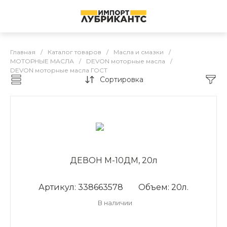
Главная
/
Каталог товаров
/
Масла и смазки
/
МОТОРНЫЕ МАСЛА
/
DEVON моторные масла
/
DEVON моторные масла ГОСТ
Сортировка
DEVON моторные масла ГОСТ
ДЕВОН М-10ДМ, 20л
Артикул: 338663578
Объем: 20л.
В наличии