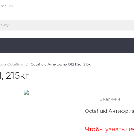
mail.ru
из Octafluid
/
Octafluid Антифриз G12 Red, 215кг
, 215кг
В наличии
Octafluid Антифриз 
Чтобы узнать це