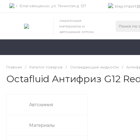
г. Благовещенск, ул. Тенистая д. 127
blag.import@
смазочные
материалы и
автохимия оптом
Главная
/
Каталог товаров
/
Охлаждающие жидкости
/
Антифр
Octafluid Антифриз G12 Red
Автохимия
Материалы