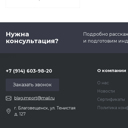
Нужна
Подробно расскаже
консультация?
и подготовим ин
5857975
О компании
+7 (914) 603-98-20
О нас
Заказать звонок
Новости
blag.import@mail.ru
Сертификаты
Политика кон
г. Благовещенск, ул. Тенистая
д. 127