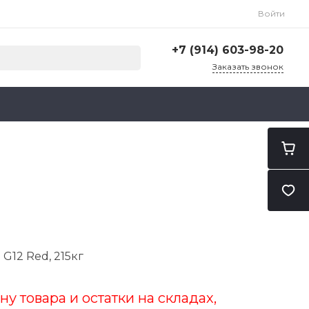
Войти
+7 (914) 603-98-20
Заказать звонок
+7 (914) 603-98-20
г. Благовещенск, ул. Тенистая
д. 127
Пн-Пт: 9:00-18:00
Cб-Вс: Выходной
blag.import@mail.ru
G12 Red, 215кг
ну товара и остатки на складах,